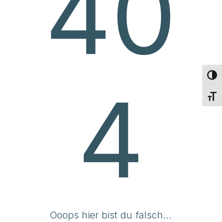
40
Umsch
4
Schri
Ooops hier bist du falsch…