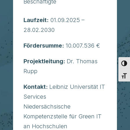
Beschäftigte
Laufzeit:
01.09.2025 –
28.02.2030
Fördersumme:
10.007.536 €
Projektleitung:
Dr. Thomas
Umsch
Rupp
Schri
Kontakt:
Leibniz Universität IT
Services
Niedersächsische
Kompetenzstelle für Green IT
an Hochschulen